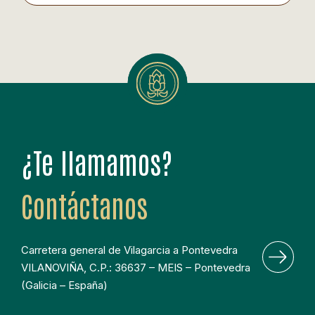
b
e
s
o
d
A
o
I
p
k
n
p
¿Te llamamos?
Contáctanos
Carretera general de Vilagarcia a Pontevedra 
VILANOVIÑA, C.P.: 36637 – MEIS – Pontevedra 
(Galicia – España)