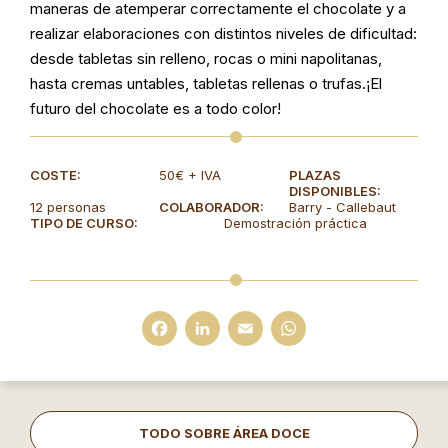
maneras de atemperar correctamente el chocolate y a
realizar elaboraciones con distintos niveles de dificultad:
desde tabletas sin relleno, rocas o mini napolitanas,
hasta cremas untables, tabletas rellenas o trufas.¡El
futuro del chocolate es a todo color!
COSTE:
50€ + IVA
PLAZAS
DISPONIBLES:
12 personas
COLABORADOR:
Barry - Callebaut
TIPO DE CURSO:
Demostración práctica
F
L
E
W
a
i
m
h
c
n
a
a
e
k
il
t
TODO SOBRE ÁREA DOCE