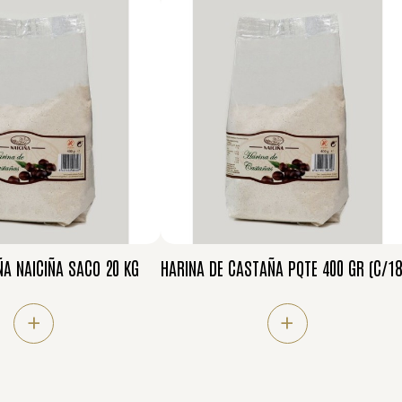
A NAICIÑA SACO 20 KG
HARINA DE CASTAÑA PQTE 400 GR (C/18
+
+