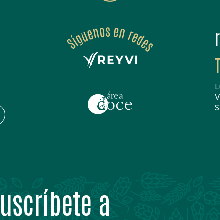
L
V
S
uscríbete a