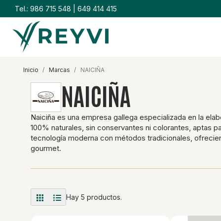
Tel.:
986 715 548
|
649 414 415
inicio
marcas
NAICIÑA
NAICIÑA
Naiciña es una empresa gallega especializada en la elab
100% naturales, sin conservantes ni colorantes, aptas p
tecnología moderna con métodos tradicionales, ofreci
gourmet.
Hay 5 productos.