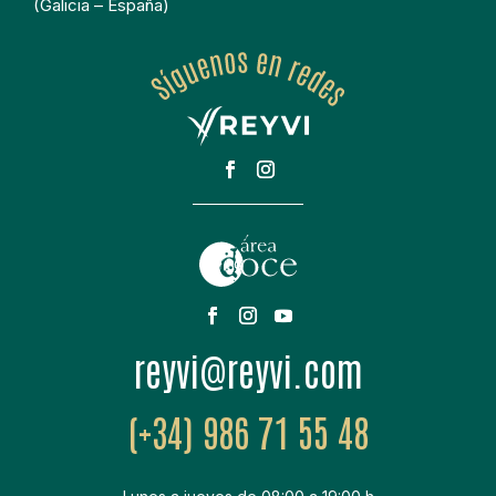
(Galicia – España)
moc.ivyer@ivyer
(+34) 986 71 55 48