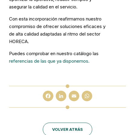
asegurar la calidad en el servicio.
Con esta incorporación reafirmamos nuestro
compromiso de ofrecer soluciones eficaces y
de alta calidad adaptadas al ritmo del sector
HORECA.
Puedes comprobar en nuestro catálogo las
referencias de las que ya disponemos.
F
L
E
W
a
i
m
h
c
n
a
a
e
k
il
t
VOLVER ATRÁS