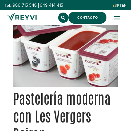
986 715 548
649 414 415
Tel.:
|
CONTACTO
Pastelería moderna
con Les Vergers