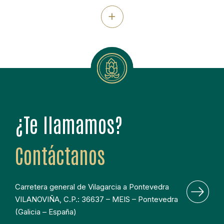
realzan con un glaseado de praliné que aporta brillo y un
+
acabado crujiente irresistible.
¿Te llamamos?
Contáctanos
Carretera general de Vilagarcia a Pontevedra 
VILANOVIÑA, C.P.: 36637 – MEIS – Pontevedra 
(Galicia – España)