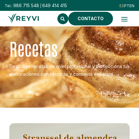
986 715 548
649 414 415
Tel.:
|
CONTACTO
Recetas
Descubre recetas de nivel profesional y perfecciona tus
elaboraciones con técnicas y consejos expertos.
Categoría