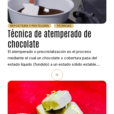
REPOSTERÍA Y PASTELERÍA
TÉCNICAS
Técnica de atemperado de
chocolate
El atemperado o precristalización es el proceso
mediante el cual un chocolate o cobertura pasa del
estado líquido (fundido) a un estado sólido estable.
Realizando este proceso correctamente obtendremos
+
un chocolate homogéneo, brillante, crujiente y con
mejor aroma además de retrasar la aparición de las
manchas blancas (fat Bloom).