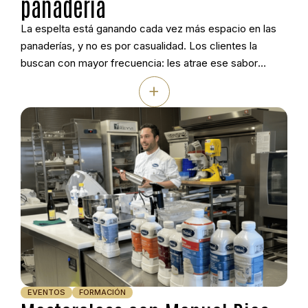
panadería
La espelta está ganando cada vez más espacio en las
panaderías, y no es por casualidad. Los clientes la
buscan con mayor frecuencia: les atrae ese sabor
distinto y la sensación de estar ante un producto más
+
auténtico. Con esta idea como punto de partida, Jorge
Justel, técnico demostrador de Ireks Ibérica y panadero
de […]
EVENTOS
FORMACIÓN