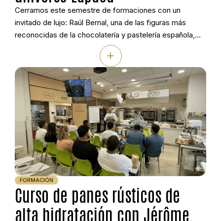
Cerramos este semestre de formaciones con un
invitado de lujo: Raúl Bernal, una de las figuras más
reconocidas de la chocolatería y pastelería española,
protagonizó una jornada dedicada al universo creativo
+
de Lapaca. El maestro pastelero y chocolatero,
distinguido con algunos de los principales
reconocimientos nacionales del sector, compartió su
visión sobre el producto artesano […]
FORMACIÓN
Curso de panes rústicos de
alta hidratación con Jérôme