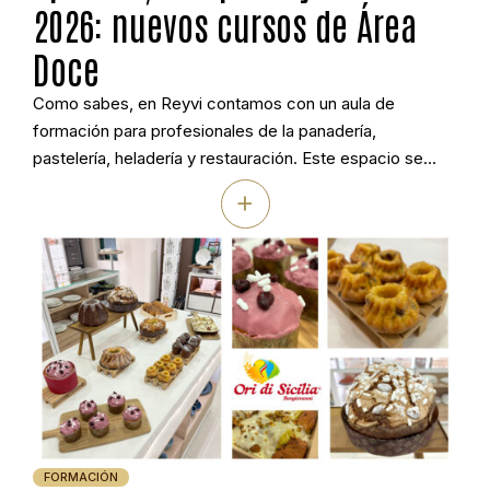
2026: nuevos cursos de Área
Doce
Como sabes, en Reyvi contamos con un aula de
formación para profesionales de la panadería,
pastelería, heladería y restauración. Este espacio se
llama Área Doce. A lo largo de los años hemos impartido
+
cientos de cursos, talleres y demostraciones, siempre
con el apoyo más valioso: el de nuestros alumnos.
Gracias a ellos, Área Doce se […]
FORMACIÓN