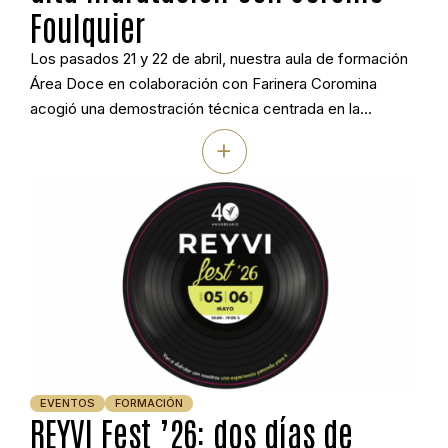
Foulquier
Los pasados 21 y 22 de abril, nuestra aula de formación
Área Doce en colaboración con Farinera Coromina
acogió una demostración técnica centrada en la
elaboración de panes rústicos de alta hidratación e
+
integrales. Jérôme Foulquier trabajó con masa madre
natural y levadura, mostrando cómo adaptar estos
formatos a la realidad del obrador artesanal actual, […]
EVENTOS
FORMACIÓN
REYVI Fest ’26: dos días de