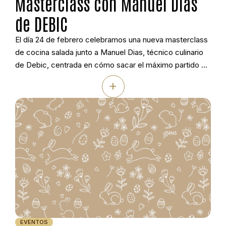
Masterclass con Manuel Dias
de DEBIC
El día 24 de febrero celebramos una nueva masterclass
de cocina salada junto a Manuel Dias, técnico culinario
de Debic, centrada en cómo sacar el máximo partido a
la Nata Culinaria Debic en cocina profesional. Durante la
+
sesión se trabajaron diferentes técnicas y platos
pensados para la restauración actual, desde salsas y
cremas hasta elaboraciones […]
EVENTOS