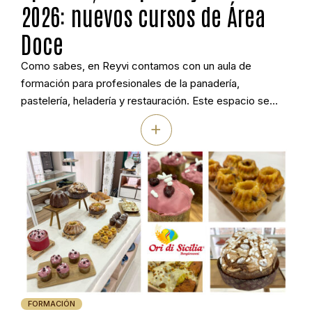
2026: nuevos cursos de Área
Doce
Como sabes, en Reyvi contamos con un aula de
formación para profesionales de la panadería,
pastelería, heladería y restauración. Este espacio se
llama Área Doce. A lo largo de los años hemos impartido
+
cientos de cursos, talleres y demostraciones, siempre
con el apoyo más valioso: el de nuestros alumnos.
Gracias a ellos, Área Doce se […]
FORMACIÓN