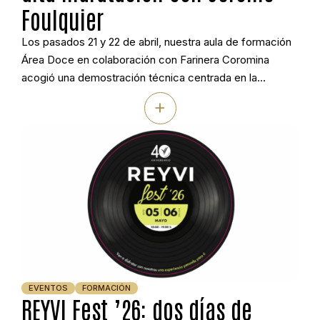
Foulquier
Los pasados 21 y 22 de abril, nuestra aula de formación
Área Doce en colaboración con Farinera Coromina
acogió una demostración técnica centrada en la
elaboración de panes rústicos de alta hidratación e
+
integrales. Jérôme Foulquier trabajó con masa madre
natural y levadura, mostrando cómo adaptar estos
formatos a la realidad del obrador artesanal actual, […]
EVENTOS
FORMACIÓN
REYVI Fest ’26: dos días de