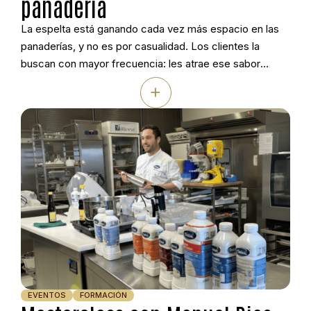
panadería
La espelta está ganando cada vez más espacio en las
panaderías, y no es por casualidad. Los clientes la
buscan con mayor frecuencia: les atrae ese sabor
distinto y la sensación de estar ante un producto más
+
auténtico. Con esta idea como punto de partida, Jorge
Justel, técnico demostrador de Ireks Ibérica y panadero
de […]
EVENTOS
FORMACIÓN