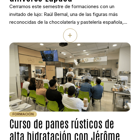
Cerramos este semestre de formaciones con un
invitado de lujo: Raúl Bernal, una de las figuras más
reconocidas de la chocolatería y pastelería española,
protagonizó una jornada dedicada al universo creativo
+
de Lapaca. El maestro pastelero y chocolatero,
distinguido con algunos de los principales
reconocimientos nacionales del sector, compartió su
visión sobre el producto artesano […]
FORMACIÓN
Curso de panes rústicos de
alta hidratación con Jérôme