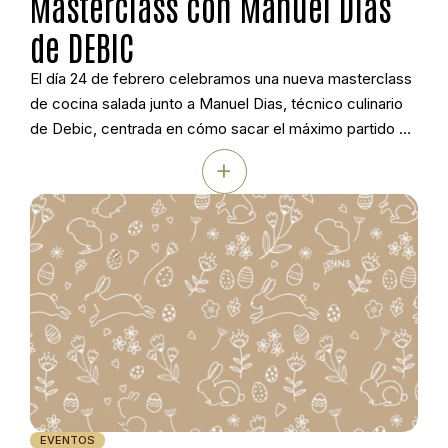
Masterclass con Manuel Dias
de DEBIC
El día 24 de febrero celebramos una nueva masterclass
de cocina salada junto a Manuel Dias, técnico culinario
de Debic, centrada en cómo sacar el máximo partido a
la Nata Culinaria Debic en cocina profesional. Durante la
+
sesión se trabajaron diferentes técnicas y platos
pensados para la restauración actual, desde salsas y
cremas hasta elaboraciones […]
EVENTOS