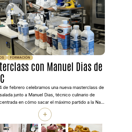
OS
FORMACIÓN
terclass con Manuel Dias de
IC
24 de febrero celebramos una nueva masterclass de
salada junto a Manuel Dias, técnico culinario de
centrada en cómo sacar el máximo partido a la Nata
ia Debic en cocina profesional. Durante la sesión se
+
ron diferentes técnicas y platos pensados para la
ación actual, desde salsas y cremas hasta
aciones […]