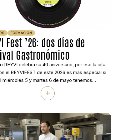
OS
FORMACIÓN
I Fest ’26: dos días de
tival Gastronómico
o REYVI celebra su 40 aniversario, por eso la cita
on el REYVIFEST de este 2026 es más especial si
El miércoles 5 y martes 6 de mayo tenemos
ado un encuentro pensado a conciencia para
+
derte. Son dos jornadas en nuestras instalaciones
anoviña (Meis, Pontevedra) con ponencias centradas
nización, […]