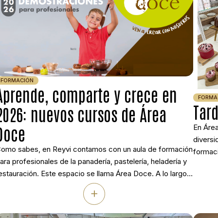
FORMACIÓN
Aprende, comparte y crece en
FORMA
Tard
2026: nuevos cursos de Área
Doce
En Área
diversi
omo sabes, en Reyvi contamos con un aula de formación
formaci
ara profesionales de la panadería, pastelería, heladería y
necesid
estauración. Este espacio se llama Área Doce. A lo largo
creativ
e los años hemos impartido cientos de cursos, talleres y
firma i
+
emostraciones, siempre con el apoyo más valioso: el de
referen
uestros alumnos. Gracias a ellos, Área Doce se […]