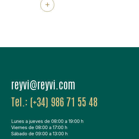
+
 y una calidad constante. Perfectas para los
os de catering y restauración que buscan productos
ciados y a la vez sorprender a sus clientes. La […]
moc.ivyer@ivyer
(+34) 986 71 55 48
Lunes a jueves de 08:00 a 19:00 h
Viernes de 08:00 a 17:00 h
Sábado de 09:00 a 13:00 h