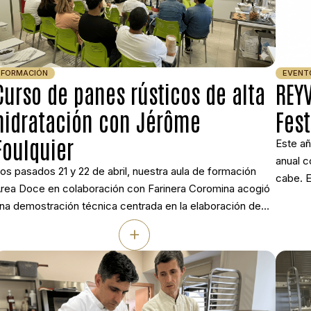
FORMACIÓN
EVENT
Curso de panes rústicos de alta
REYV
hidratación con Jérôme
Fes
Foulquier
Este añ
anual c
os pasados 21 y 22 de abril, nuestra aula de formación
cabe. 
rea Doce en colaboración con Farinera Coromina acogió
prepar
na demostración técnica centrada en la elaboración de
sorpren
anes rústicos de alta hidratación e integrales. Jérôme
+
de Vil
oulquier trabajó con masa madre natural y levadura,
en orga
ostrando cómo adaptar estos formatos a la realidad del
brador artesanal actual, […]