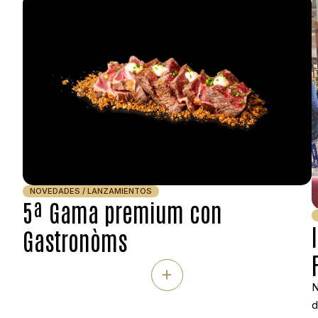
más, que […]
NOVEDADES / LANZAMIENTOS
5ª Gama premium con
Gastronòms
+
N
d