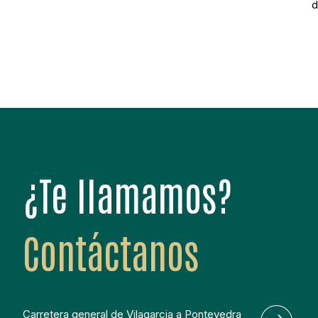
d
c
s
c
p
¿Te llamamos?
Contáctanos
Carretera general de Vilagarcia a Pontevedra 