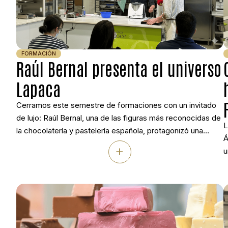
FORMACIÓN
Raúl Bernal presenta el universo
Lapaca
Cerramos este semestre de formaciones con un invitado
de lujo: Raúl Bernal, una de las figuras más reconocidas de
L
la chocolatería y pastelería española, protagonizó una
Á
jornada dedicada al universo creativo de Lapaca. El
+
u
maestro pastelero y chocolatero, distinguido con algunos
p
de los principales reconocimientos nacionales del sector,
F
compartió su visión sobre el producto artesano […]
m
o