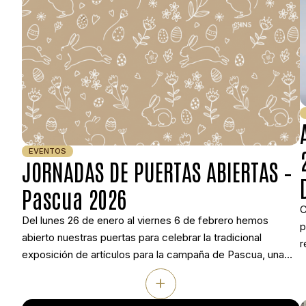
EVENTOS
JORNADAS DE PUERTAS ABIERTAS –
Pascua 2026
C
Del lunes 26 de enero al viernes 6 de febrero hemos
p
abierto nuestras puertas para celebrar la tradicional
r
exposición de artículos para la campaña de Pascua, una
d
cita anual e imperdible con nuestros clientes. Fueron diez
+
d
días intensos de intercambio de ideas, muestras de
n
artículos y muy buen ambiente que confirmaron, una vez