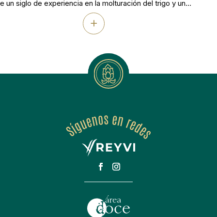
e un siglo de experiencia en la molturación del trigo y un
cremosa
ompromiso firme con la calidad, la trazabilidad y la
+
negoci
ostenibilidad. Su molino, situado en Banyoles (Girona),
diferen
ombina la tradición harinera con la innovación tecnológica
ara […]