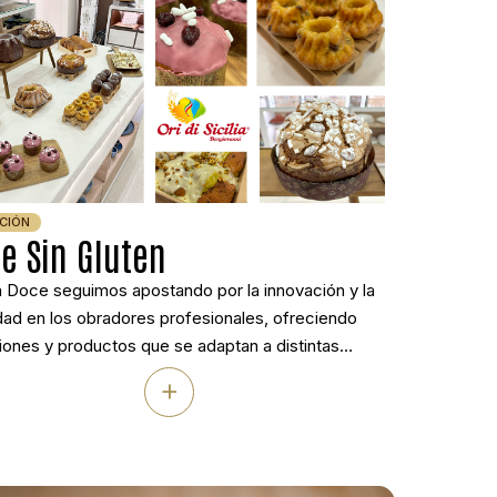
CIÓN
e Sin Gluten
 Doce seguimos apostando por la innovación y la
dad en los obradores profesionales, ofreciendo
ones y productos que se adaptan a distintas
ades alimentarias sin renunciar a la calidad ni a la
+
idad.. Por eso hemos contado con Ori di Sicilia, una
taliana con más de 40 años de experiencia y
te […]