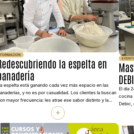
FORMACIÓN
EVENT
Redescubriendo la espelta en
Mas
panadería
DEB
a espelta está ganando cada vez más espacio en las
El día 
anaderías, y no es por casualidad. Los clientes la buscan
cocina 
on mayor frecuencia: les atrae ese sabor distinto y la
Debic, 
ensación de estar ante un producto más auténtico. Con
+
Culinar
sta idea como punto de partida, Jorge Justel, técnico
trabaja
emostrador de Ireks Ibérica y panadero de […]
restaur
elabor