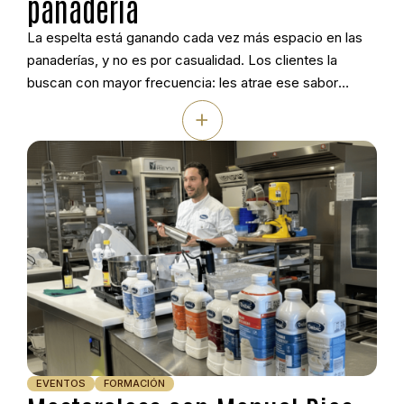
panadería
La espelta está ganando cada vez más espacio en las
panaderías, y no es por casualidad. Los clientes la
buscan con mayor frecuencia: les atrae ese sabor
distinto y la sensación de estar ante un producto más
+
auténtico. Con esta idea como punto de partida, Jorge
Justel, técnico demostrador de Ireks Ibérica y panadero
de […]
EVENTOS
FORMACIÓN