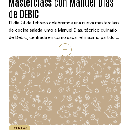
Masterclass con Manuel Dias
de DEBIC
El día 24 de febrero celebramos una nueva masterclass
de cocina salada junto a Manuel Dias, técnico culinario
de Debic, centrada en cómo sacar el máximo partido a
la Nata Culinaria Debic en cocina profesional. Durante la
+
sesión se trabajaron diferentes técnicas y platos
pensados para la restauración actual, desde salsas y
cremas hasta elaboraciones […]
EVENTOS