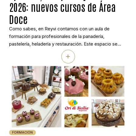
2026: nuevos cursos de Área
Doce
Como sabes, en Reyvi contamos con un aula de
formación para profesionales de la panadería,
pastelería, heladería y restauración. Este espacio se
llama Área Doce. A lo largo de los años hemos impartido
+
cientos de cursos, talleres y demostraciones, siempre
con el apoyo más valioso: el de nuestros alumnos.
Gracias a ellos, Área Doce se […]
FORMACIÓN