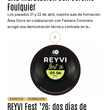
Foulquier
Los pasados 21 y 22 de abril, nuestra aula de formación
Área Doce en colaboración con Farinera Coromina
acogió una demostración técnica centrada en la
elaboración de panes rústicos de alta hidratación e
+
integrales. Jérôme Foulquier trabajó con masa madre
natural y levadura, mostrando cómo adaptar estos
formatos a la realidad del obrador artesanal actual, […]
EVENTOS
FORMACIÓN
REYVI Fest ’26: dos días de