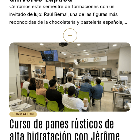
Cerramos este semestre de formaciones con un
invitado de lujo: Raúl Bernal, una de las figuras más
reconocidas de la chocolatería y pastelería española,
protagonizó una jornada dedicada al universo creativo
+
de Lapaca. El maestro pastelero y chocolatero,
distinguido con algunos de los principales
reconocimientos nacionales del sector, compartió su
visión sobre el producto artesano […]
FORMACIÓN
Curso de panes rústicos de
alta hidratación con Jérôme