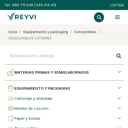
Tel.:
986 715 548
|
649 414 415
ES
PT
EN
inicio
equipamiento y packaging
consumibles
DESECHABLES CÁTERING
search
MATERIAS PRIMAS Y SEMIELABORADOS
EQUIPAMIENTO Y PACKAGING
cartonaje y embalaje
moldes de cocción
papel y bolsas