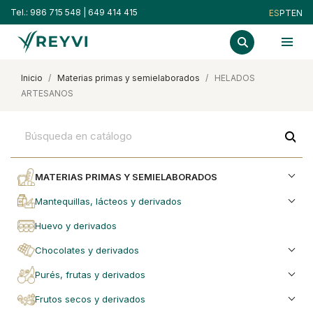
Tel.:
986 715 548
|
649 414 415
ES
PT
EN
inicio
materias primas y semielaborados
HELADOS
ARTESANOS
search
MATERIAS PRIMAS Y SEMIELABORADOS
mantequillas, lácteos y derivados
huevo y derivados
chocolates y derivados
purés, frutas y derivados
frutos secos y derivados