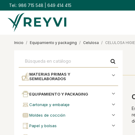
Tel.:
986 715 548
|
649 414 415
inicio
equipamiento y packaging
celulosa
CELULOSA HIGI
search
MATERIAS PRIMAS Y
SEMIELABORADOS
EQUIPAMIENTO Y PACKAGING
C
cartonaje y embalaje
E
r
moldes de cocción
d
papel y bolsas