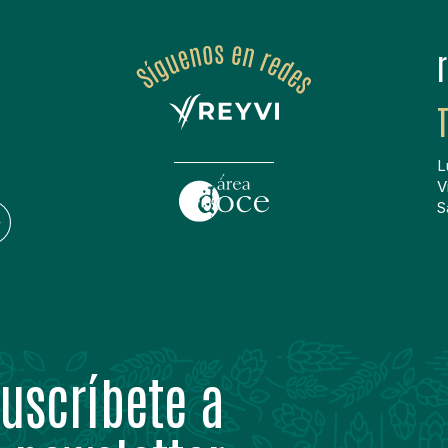
L
V
S
uscríbete a