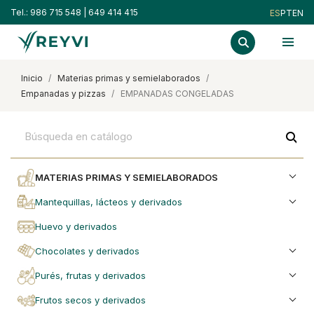
Tel.:
986 715 548
|
649 414 415
ES
PT
EN
inicio
materias primas y semielaborados
empanadas y pizzas
EMPANADAS CONGELADAS
search
MATERIAS PRIMAS Y SEMIELABORADOS
mantequillas, lácteos y derivados
huevo y derivados
chocolates y derivados
purés, frutas y derivados
frutos secos y derivados