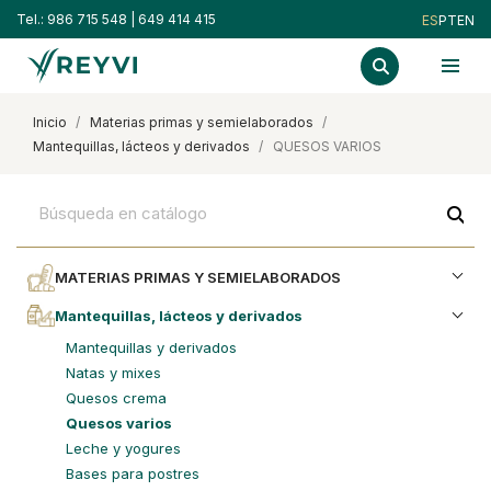
Tel.:
986 715 548
|
649 414 415
ES
PT
EN
inicio
materias primas y semielaborados
mantequillas, lácteos y derivados
QUESOS VARIOS
search
MATERIAS PRIMAS Y SEMIELABORADOS
mantequillas, lácteos y derivados
mantequillas y derivados
natas y mixes
quesos crema
quesos varios
leche y yogures
bases para postres