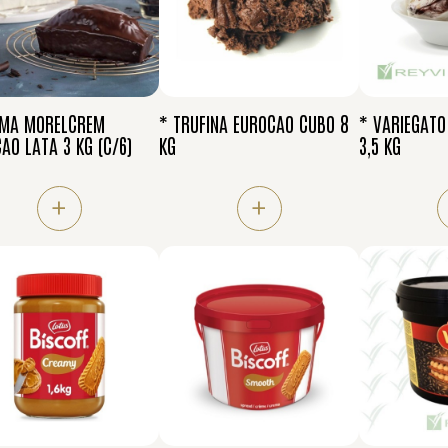
EMA MORELCREM
* TRUFINA EUROCAO CUBO 8
* VARIEGATO
AO LATA 3 KG (C/6)
KG
3,5 KG
+
+