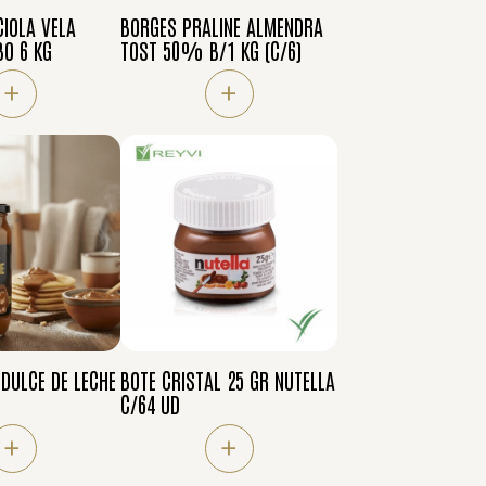
IOLA VELA
BORGES PRALINE ALMENDRA
O 6 KG
TOST 50% B/1 KG (C/6)
+
+
 DULCE DE LECHE
BOTE CRISTAL 25 GR NUTELLA
C/64 UD
+
+