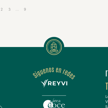
2
3
…
9
L
V
S