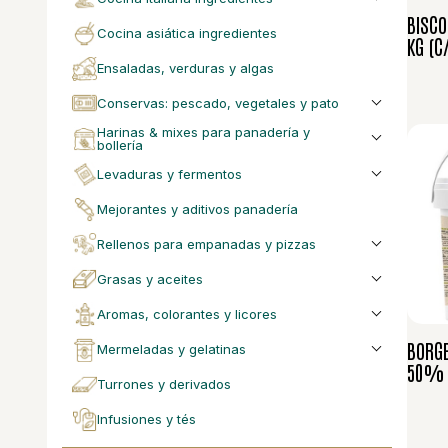
BISCO
cocina asiática ingredientes
KG (C
ensaladas, verduras y algas
conservas: pescado, vegetales y pato
harinas & mixes para panadería y
bollería
levaduras y fermentos
mejorantes y aditivos panadería
rellenos para empanadas y pizzas
grasas y aceites
aromas, colorantes y licores
BORGE
mermeladas y gelatinas
50% B
turrones y derivados
infusiones y tés