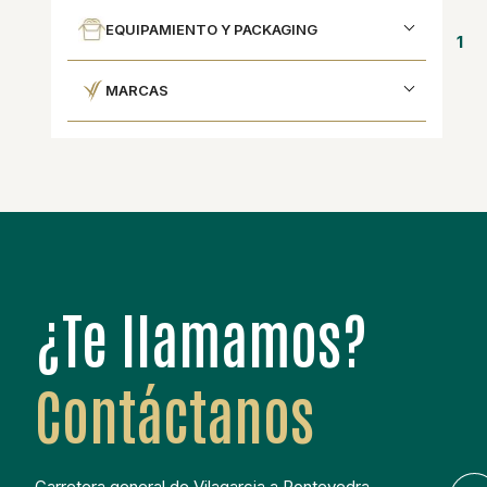
EQUIPAMIENTO Y PACKAGING
1
MARCAS
¿Te llamamos?
Contáctanos
Carretera general de Vilagarcia a Pontevedra