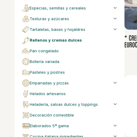
especias, semillas y cereales
texturas y azúcares
tartaletas, bases y hojaldres
* CR
rellenos y cremas dulces
EUROC
pan congelado
bollería variada
pasteles y postres
empanadas y pizzas
helados artesanos
heladería, salsas dulces y toppings
decoración comestible
elaborados 5ª gama
cocina italiana ingredientes