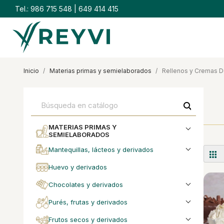
Tel.:
986 715 548
|
649 414 415
inicio
materias primas y semielaborados
Rellenos y Cremas D
search
MATERIAS PRIMAS Y
SEMIELABORADOS
mantequillas, lácteos y derivados
huevo y derivados
chocolates y derivados
purés, frutas y derivados
frutos secos y derivados