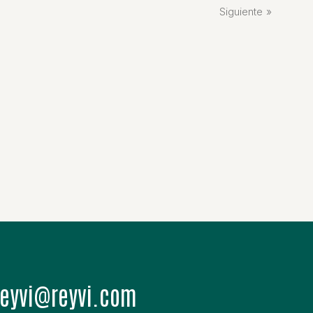
Siguiente
moc.ivyer@ivyer