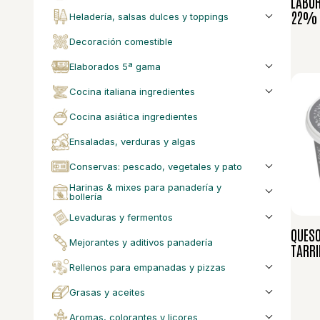
LABOR
22% 
heladería, salsas dulces y toppings
decoración comestible
elaborados 5ª gama
cocina italiana ingredientes
cocina asiática ingredientes
ensaladas, verduras y algas
conservas: pescado, vegetales y pato
harinas & mixes para panadería y
bollería
levaduras y fermentos
QUES
mejorantes y aditivos panadería
TARRI
rellenos para empanadas y pizzas
grasas y aceites
aromas, colorantes y licores