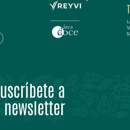
L
V
S
uscríbete a
 newsletter