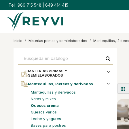
Tel.:
986 715 548
|
649 414 415
inicio
materias primas y semielaborados
mantequillas, lácte
search
MATERIAS PRIMAS Y
SEMIELABORADOS
mantequillas, lácteos y derivados
mantequillas y derivados
natas y mixes
quesos crema
quesos varios
leche y yogures
bases para postres