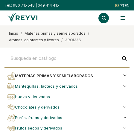
Tel.:
986 715 548
|
649 414 415
ES
PT
EN
inicio
materias primas y semielaborados
aromas, colorantes y licores
AROMAS
search
MATERIAS PRIMAS Y SEMIELABORADOS
mantequillas, lácteos y derivados
huevo y derivados
chocolates y derivados
purés, frutas y derivados
frutos secos y derivados