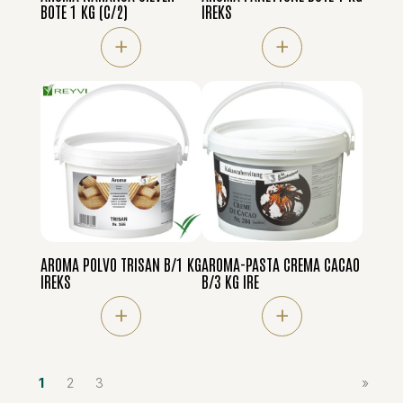
BOTE 1 KG (C/2)
IREKS
+
+
AROMA POLVO TRISAN B/1 KG
AROMA-PASTA CREMA CACAO
IREKS
B/3 KG IRE
+
+
1
2
3