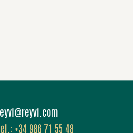
moc.ivyer@ivyer
+34 986 71 55 48