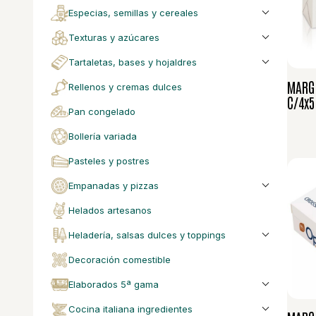
especias, semillas y cereales
texturas y azúcares
tartaletas, bases y hojaldres
MARG
rellenos y cremas dulces
C/4x5
pan congelado
bollería variada
pasteles y postres
empanadas y pizzas
helados artesanos
heladería, salsas dulces y toppings
decoración comestible
elaborados 5ª gama
cocina italiana ingredientes