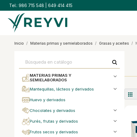
Tel.:
986 715 548
|
649 414 415
inicio
materias primas y semielaborados
grasas y aceites
search
MATERIAS PRIMAS Y
SEMIELABORADOS
mantequillas, lácteos y derivados
huevo y derivados
chocolates y derivados
purés, frutas y derivados
frutos secos y derivados