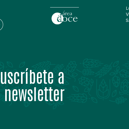
L
V
S
uscríbete a
 newsletter