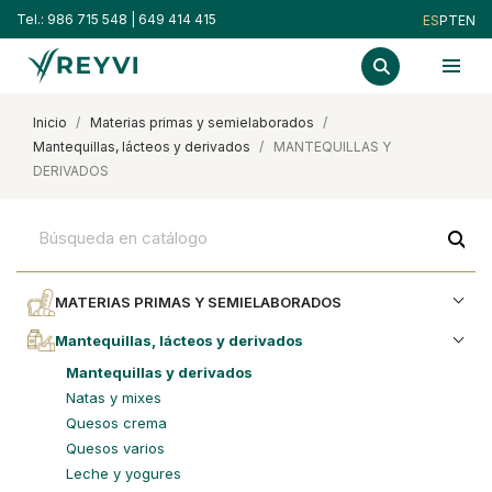
Tel.:
986 715 548
|
649 414 415
ES
PT
EN
inicio
materias primas y semielaborados
mantequillas, lácteos y derivados
MANTEQUILLAS Y
DERIVADOS
search
MATERIAS PRIMAS Y SEMIELABORADOS
mantequillas, lácteos y derivados
mantequillas y derivados
natas y mixes
quesos crema
quesos varios
leche y yogures