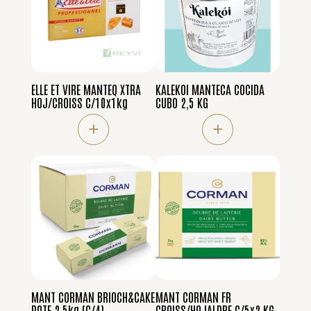
ELLE ET VIRE MANTEQ XTRA
KALEKOI MANTECA COCIDA
HOJ/CROISS C/10x1kg
CUBO 2,5 KG
+
+
MANT CORMAN BRIOCH&CAKE
MANT CORMAN FR
PQTE 2,5kg (C/4)
CROISS/HOJALDRE C/5x2 KG