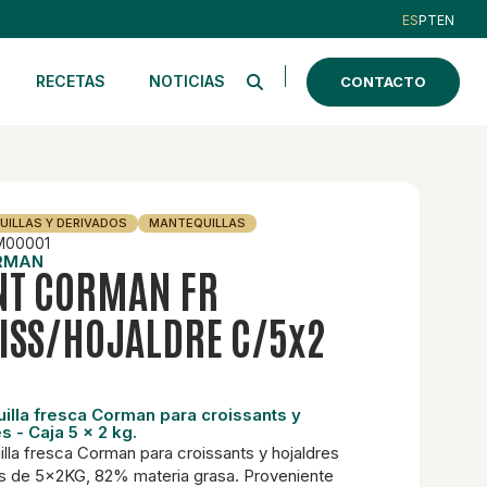
ES
PT
EN
RECETAS
NOTICIAS
CONTACTO
ILLAS Y DERIVADOS
MANTEQUILLAS
00001
RMAN
T CORMAN FR
ISS/HOJALDRE C/5x2
illa fresca Corman para croissants y
s - Caja 5 x 2 kg.
lla fresca Corman para croissants y hojaldres
s de 5x2KG, 82% materia grasa. Proveniente