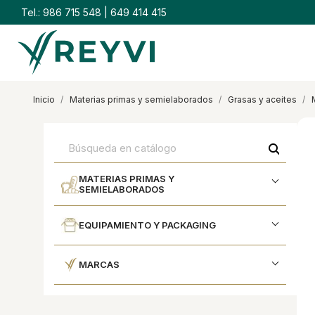
Tel.:
986 715 548
|
649 414 415
inicio
materias primas y semielaborados
grasas y aceites
search
MATERIAS PRIMAS Y
SEMIELABORADOS
EQUIPAMIENTO Y PACKAGING
MARCAS