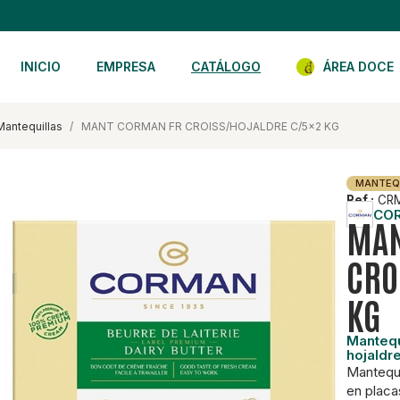
INICIO
EMPRESA
CATÁLOGO
ÁREA DOCE
mantequillas
MANT CORMAN FR CROISS/HOJALDRE C/5x2 KG
MANTEQU
Ref.:
CRM
CO
MAN
CRO
KG
Mantequ
hojaldre
Mantequi
en placa