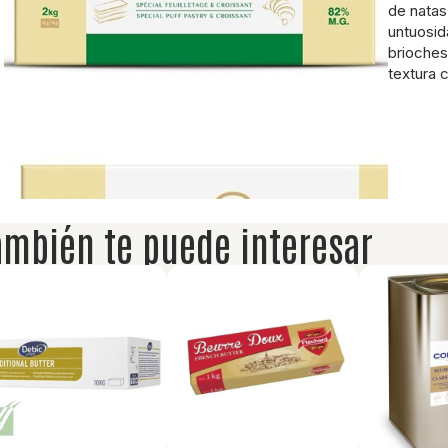
de natas
untuosid
brioches
textura 
ambién te puede interesar