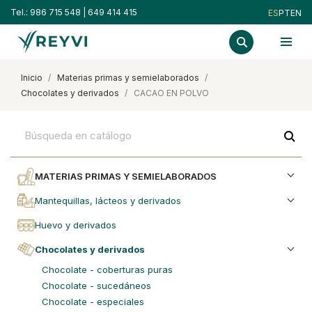
Tel.:
986 715 548
|
649 414 415
ES
PT
EN
inicio
materias primas y semielaborados
chocolates y derivados
CACAO EN POLVO
search
MATERIAS PRIMAS Y SEMIELABORADOS
mantequillas, lácteos y derivados
huevo y derivados
chocolates y derivados
chocolate - coberturas puras
chocolate - sucedáneos
chocolate - especiales