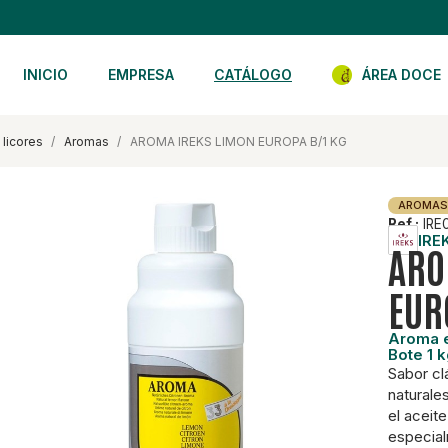
INICIO
EMPRESA
CATÁLOGO
ÁREA DOCE
 licores
aromas
AROMA IREKS LIMON EUROPA B/1 KG
AROMAS
Ref.:
IRE
IRE
ARO
EUR
Aroma e
Bote 1 
Sabor cl
naturale
el aceit
especial