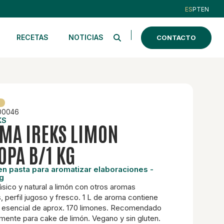
ES
PT
EN
RECETAS
NOTICIAS
CONTACTO
00046
KS
MA IREKS LIMON
OPA B/1 KG
n pasta para aromatizar elaboraciones -
kg
ásico y natural a limón con otros aromas
s, perfil jugoso y fresco. 1 L de aroma contiene
e esencial de aprox. 170 limones. Recomendado
mente para cake de limón. Vegano y sin gluten.