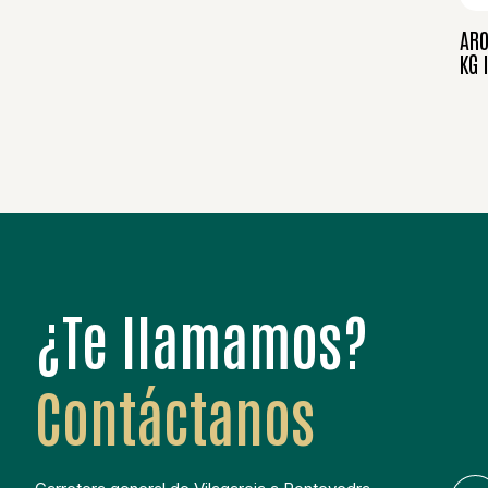
ARO
KG 
¿Te llamamos?
Contáctanos