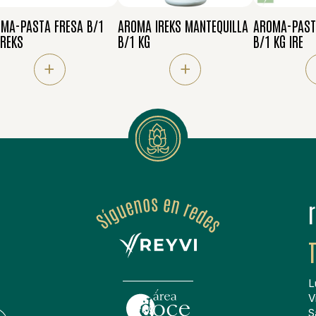
MA-PASTA FRESA B/1
AROMA IREKS MANTEQUILLA
AROMA-PAST
IREKS
B/1 KG
B/1 KG IRE
+
+
L
V
S