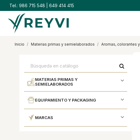
Tel.:
986 715 548
|
649 414 415
inicio
materias primas y semielaborados
aromas, colorantes y
search
MATERIAS PRIMAS Y
SEMIELABORADOS
EQUIPAMIENTO Y PACKAGING
MARCAS