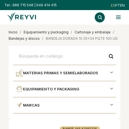
Tel.:
986 715 548
|
649 414 415
ES
PT
EN
inicio
equipamiento y packaging
cartonaje y embalaje
bandejas y discos
BANDEJA DORADA 10 25x34 PQTE 100 UD
search
MATERIAS PRIMAS Y SEMIELABORADOS
EQUIPAMIENTO Y PACKAGING
MARCAS
BANDEJAS Y DISCOS