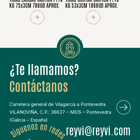
KG 75x3CM 700UD APROX.
KG 53x3CM 1000UD APROX.
+
+
¿Te llamamos?
Contáctanos
Carretera general de Vilagarcia a Pontevedra
VILANOVIÑA, C.P.: 36637 – MEIS – Pontevedra
(Galicia – España)
moc.ivyer@ivyer