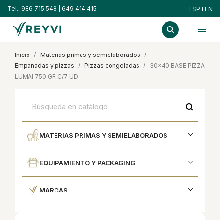
Tel.:
986 715 548
|
649 414 415
ES
PT
EN
inicio
materias primas y semielaborados
empanadas y pizzas
pizzas congeladas
30x40 BASE PIZZA
LUMAI 750 GR C/7 UD
search
MATERIAS PRIMAS Y SEMIELABORADOS
EQUIPAMIENTO Y PACKAGING
MARCAS