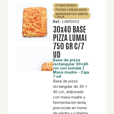
OTRAS BASES
PIZZAS CONGELADAS
INGREDIENTES VARIOS
ITALIA
Ref.:
LUM10003
30x40 BASE
PIZZA LUMAI
750 GR C/7
UD
Base de pizza
rectangular 30×40
cm con tomate |
Masa madre - Caja
7 ud
Base de pizza
rectangular de 30 ×
40 cm, elaborada
con masa madre y
fermentación lenta,
precocida en horno
de piedra y cubierta