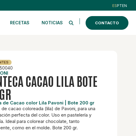
ES
PT
EN
RECETAS
NOTICIAS
CONTACTO
NTES
50040
ONI
TECA CACAO LILA BOTE
GR
 de Cacao color Lila Pavoni | Bote 200 gr
de cacao coloreada (lila) de Pavoni, para una
ación perfecta del color. Uso en pastelería y
ía. Ideal para colorear chocolate, tanto
ente, como en el molde. Bote 200 gr.