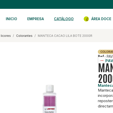
INICIO
EMPRESA
CATÁLOGO
ÁREA DOCE
 licores
colorantes
MANTECA CACAO LILA BOTE 200GR
COLORA
Ref.:
PAV
PAV
MAN
200
Manteca
Manteca 
incorpor
reposter
directam