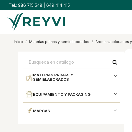
Tel.:
986 715 548
|
649 414 415
inicio
materias primas y semielaborados
aromas, colorantes y
search
MATERIAS PRIMAS Y
SEMIELABORADOS
EQUIPAMIENTO Y PACKAGING
MARCAS