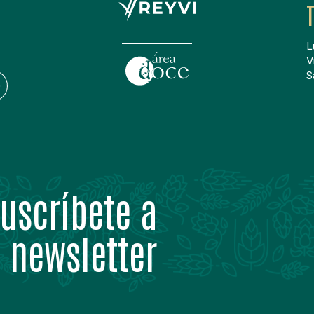
L
V
S
uscríbete a
 newsletter