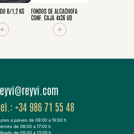
DO B/1,2 KG
FONDOS DE ALCACHOFA
CONF. CAJA 4x36 UD
+
+
moc.ivyer@ivyer
+34 986 71 55 48
unes a jueves de 08:00 a 19:00 h
iernes de 08:00 a 17:00 h
ábado de 09:00 a 13:00 h