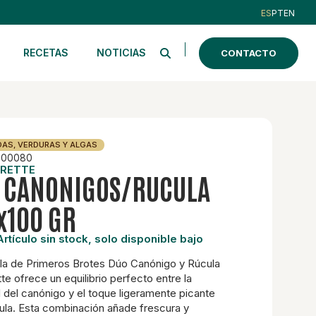
ES
PT
EN
RECETAS
NOTICIAS
CONTACTO
AS, VERDURAS Y ALGAS
00080
RETTE
 CANONIGOS/RUCULA
x100 GR
rtículo sin stock, solo disponible bajo
a de Primeros Brotes Dúo Canónigo y Rúcula
te ofrece un equilibrio perfecto entre la
 del canónigo y el toque ligeramente picante
cula. Esta combinación añade frescura y