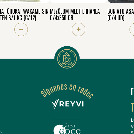
A (CHUKA) WAKAME SIN
MEZCLUM MEDITERRANEA
BONIATO ASA
TEN B/1 KG (C/12)
C/4x350 GR
(C/4 UD)
+
+
L
V
S