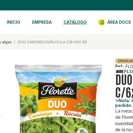
INICIO
EMPRESA
CATÁLOGO
ÁREA DOCE
y algas
DUO CANONIGOS/RUCULA C/6x100 GR
ENSALAD
Ref.:
FLO
FLO
DUO
C/6
>Nota: A
pedido.
La mezcl
de Floret
suavidad
de la rú