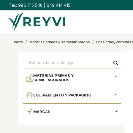
Tel.:
986 715 548
|
649 414 415
inicio
materias primas y semielaborados
ensaladas, verduras 
search
MATERIAS PRIMAS Y
SEMIELABORADOS
EQUIPAMIENTO Y PACKAGING
MARCAS