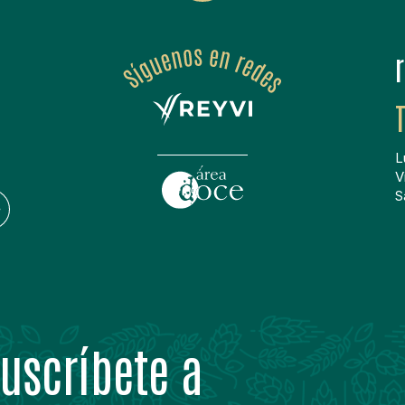
L
V
S
uscríbete a