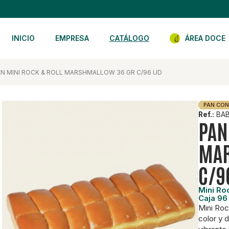
INICIO
EMPRESA
CATÁLOGO
ÁREA DOCE
AN MINI ROCK & ROLL MARSHMALLOW 36 GR C/96 UD
PAN CO
Ref.:
BAB
PAN
MAR
C/9
Mini Ro
Caja 96
Mini Roc
color y 