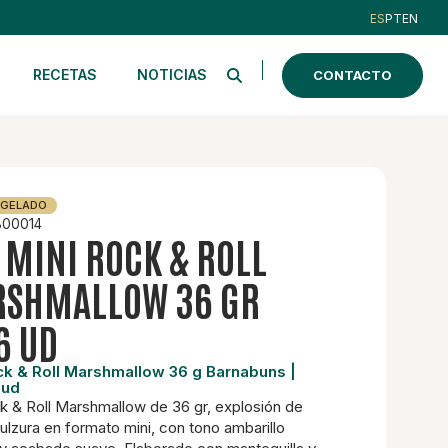
ES
PT
EN
RECETAS
NOTICIAS
CONTACTO
NGELADO
00014
 MINI ROCK & ROLL
SHMALLOW 36 GR
6 UD
ck & Roll Marshmallow 36 g Barnabuns |
 ud
k & Roll Marshmallow de 36 gr, explosión de
dulzura en formato mini, con tono ambarillo