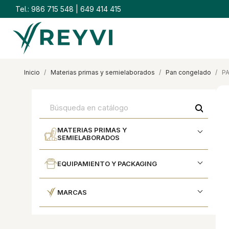
Tel.:
986 715 548
|
649 414 415
inicio
materias primas y semielaborados
pan congelado
P
search
MATERIAS PRIMAS Y
SEMIELABORADOS
EQUIPAMIENTO Y PACKAGING
MARCAS