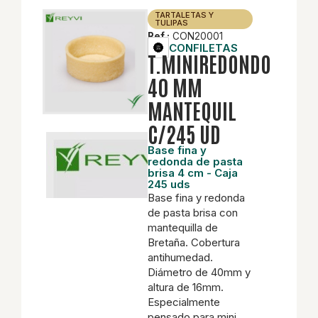
TARTALETAS Y
TULIPAS
Ref.:
CON20001
CONFILETAS
T.MINIREDONDO
40 MM
MANTEQUIL
C/245 UD
Base fina y
redonda de pasta
brisa 4 cm - Caja
245 uds
Base fina y redonda
de pasta brisa con
mantequilla de
Bretaña. Cobertura
antihumedad.
Diámetro de 40mm y
altura de 16mm.
Especialmente
pensado para mini