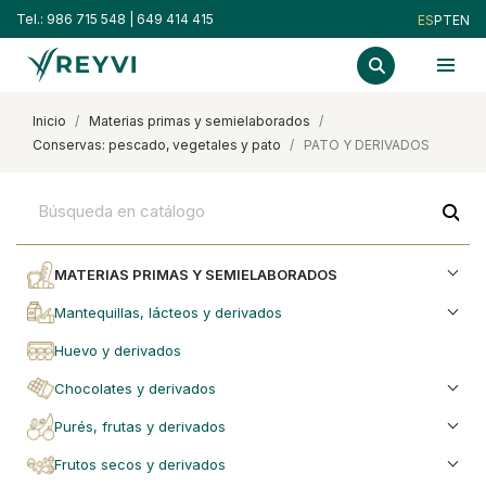
Tel.:
986 715 548
|
649 414 415
ES
PT
EN
inicio
materias primas y semielaborados
conservas: pescado, vegetales y pato
PATO Y DERIVADOS
search
MATERIAS PRIMAS Y SEMIELABORADOS
mantequillas, lácteos y derivados
huevo y derivados
chocolates y derivados
purés, frutas y derivados
frutos secos y derivados