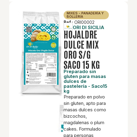
MIXES - PANADERÍA Y
BOLLERÍA
Ref.:
ORI00002
ORI DI SICILIA
HOJALDRE
DULCE MIX
ORO S/G
SACO 15 KG
Preparado sin
gluten para masas
dulces de
pastelería - Saco15
kg
Preparado en polvo
sin gluten, apto para
masas dulces como
bizcochos,
magdalenas o plum
cakes. Formulado
para personas