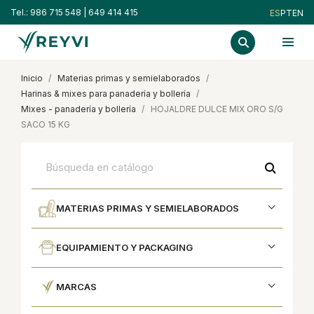
Tel.:
986 715 548
|
649 414 415
ES
PT
EN
inicio
materias primas y semielaborados
harinas & mixes para panadería y bollería
mixes - panadería y bollería
HOJALDRE DULCE MIX ORO S/G
SACO 15 KG
search
MATERIAS PRIMAS Y SEMIELABORADOS
EQUIPAMIENTO Y PACKAGING
MARCAS