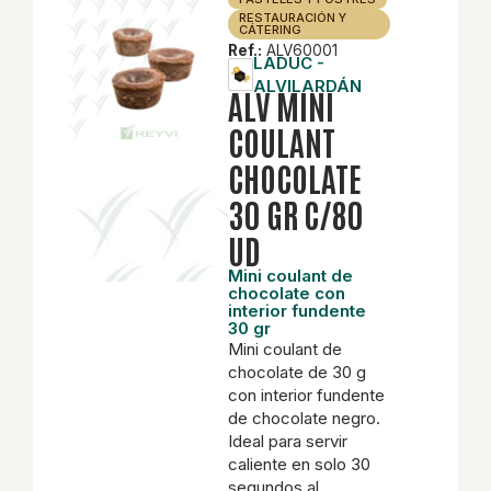
RESTAURACIÓN Y
CÁTERING
Ref.:
ALV60001
LADUC -
ALVILARDÁN
ALV MINI
COULANT
CHOCOLATE
30 GR C/80
UD
Mini coulant de
chocolate con
interior fundente
30 gr
Mini coulant de
chocolate de 30 g
con interior fundente
de chocolate negro.
Ideal para servir
caliente en solo 30
segundos al