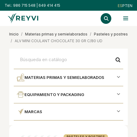
Tel.:
986 715 548
|
649 414 415
ES
PT
EN
inicio
materias primas y semielaborados
pasteles y postres
ALV MINI COULANT CHOCOLATE 30 GR C/80 UD
search
MATERIAS PRIMAS Y SEMIELABORADOS
EQUIPAMIENTO Y PACKAGING
MARCAS
PASTELES Y POSTRES