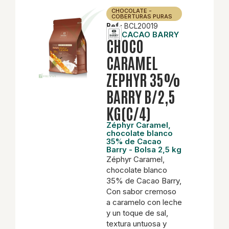
CHOCOLATE -
COBERTURAS PURAS
Ref.:
BCL20019
CACAO BARRY
CHOCO
CARAMEL
ZEPHYR 35%
BARRY B/2,5
KG(C/4)
Zéphyr Caramel,
chocolate blanco
35% de Cacao
Barry - Bolsa 2,5 kg
Zéphyr Caramel,
chocolate blanco
35% de Cacao Barry,
Con sabor cremoso
a caramelo con leche
y un toque de sal,
textura untuosa y